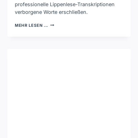
professionelle Lippenlese-Transkriptionen
verborgene Worte erschließen.
WELCHE
MEHR LESEN ...
ANBIETER
KÖNNEN
HISTORISCHE
FILMAUFNAHMEN
ZUVERLÄSSIG
VISUELL
TRANSKRIBIEREN?