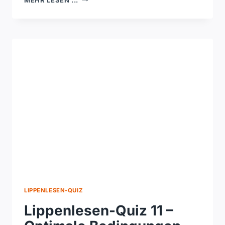
QUIZ
12
–
KONZENTRATION,
LICHT
UND
VISUELLE
DENKARBEIT
LIPPENLESEN-QUIZ
Lippenlesen-Quiz 11 –