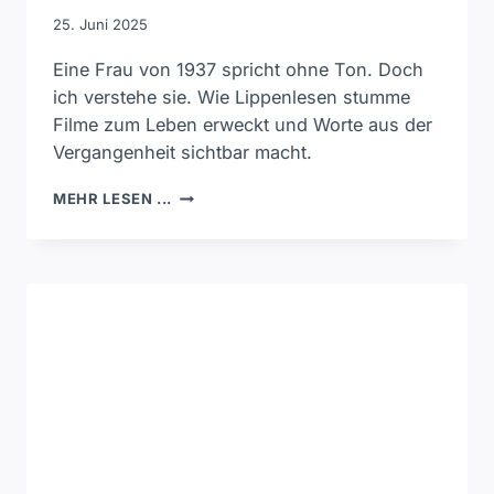
25. Juni 2025
Eine Frau von 1937 spricht ohne Ton. Doch
ich verstehe sie. Wie Lippenlesen stumme
Filme zum Leben erweckt und Worte aus der
Vergangenheit sichtbar macht.
EIN
MEHR LESEN ...
AUGENBLICK,
DER
BLEIBT.
LIPPENLESEN
IN
EINEM
RESTAURIERTEN
FILM
VON
1937