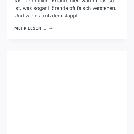
fast unmöglich. Erfahre hier, warum das so
ist, was sogar Hörende oft falsch verstehen.
Und wie es trotzdem klappt.
WARUM
MEHR LESEN ...
NAMEN
BEIM
LIPPENLESEN
SO
SCHWER
SIND