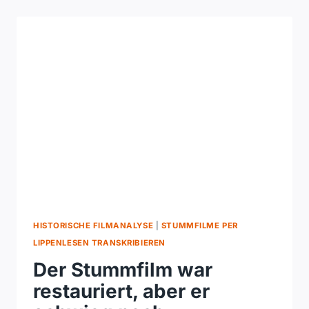
EINEN
ZERTIFIZIERTEN
EXPERTEN
FÜR
DAS
ABLESEN
VON
LIPPEN?
HISTORISCHE FILMANALYSE
|
STUMMFILME PER
LIPPENLESEN TRANSKRIBIEREN
Der Stummfilm war
restauriert, aber er