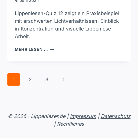
4. Juni 2024
Lippenlesen-Quiz 12 zeigt ein Praxisbeispiel
mit erschwerten Lichtverhältnissen. Einblick
in Konzentration und visuelle Lippenlese-
Arbeit.
LIPPENLESEN-
MEHR LESEN ...
QUIZ
12
–
Seitennavigation
Nächste
1
2
3
KONZENTRATION,
LICHT
Seite
UND
VISUELLE
DENKARBEIT
© 2026 · Lippenleser.de |
Impressum
|
Datenschutz
|
Rechtliches