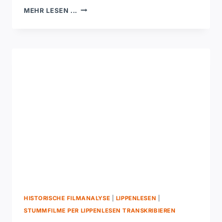
DEEPFAKE
MEHR LESEN ...
ODER
ECHT?
WIE
ICH
MIT
LIPPENLESEN
KI-
GENERIERTE
VIDEOS
ENTLARVE
HISTORISCHE FILMANALYSE
|
LIPPENLESEN
|
STUMMFILME PER LIPPENLESEN TRANSKRIBIEREN