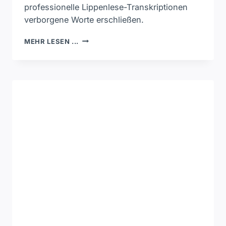
professionelle Lippenlese-Transkriptionen
verborgene Worte erschließen.
WELCHE
MEHR LESEN ...
ANBIETER
KÖNNEN
HISTORISCHE
FILMAUFNAHMEN
ZUVERLÄSSIG
VISUELL
TRANSKRIBIEREN?