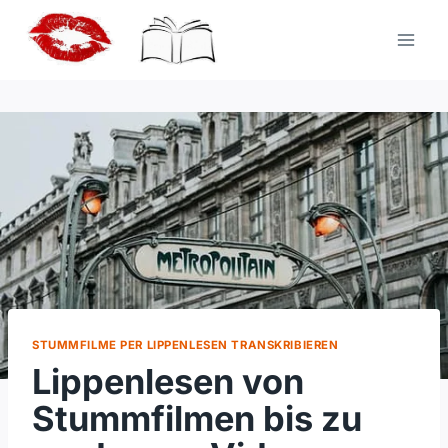
Zum
Inhalt
springen
STUMMFILME PER LIPPENLESEN TRANSKRIBIEREN
Lippenlesen von
Stummfilmen bis zu