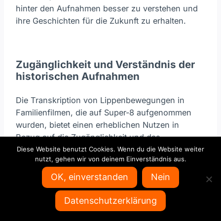
hinter den Aufnahmen besser zu verstehen und
ihre Geschichten für die Zukunft zu erhalten.
Zugänglichkeit und Verständnis der
historischen Aufnahmen
Die Transkription von Lippenbewegungen in
Familienfilmen, die auf Super-8 aufgenommen
wurden, bietet einen erheblichen Nutzen in
Bezug auf die Zugänglichkeit und das
Verständnis dieser historischen Aufnahmen.
Diese Website benutzt Cookies. Wenn du die Website weiter
nutzt, gehen wir von deinem Einverständnis aus.
Oftmals sind diese Filme ohne Ton oder mit
unzureichender Tonqualität, was ihre
OK, einverstanden
Nein
Interpretation erschwert. Durch das Lippenlesen
und die anschließende Transkription können die
Datenschutzerklärung
Dialoge und Geräusche rekonstruiert werden,