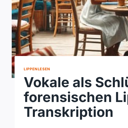
LIPPENLESEN
Vokale als Schl
forensischen L
Transkription