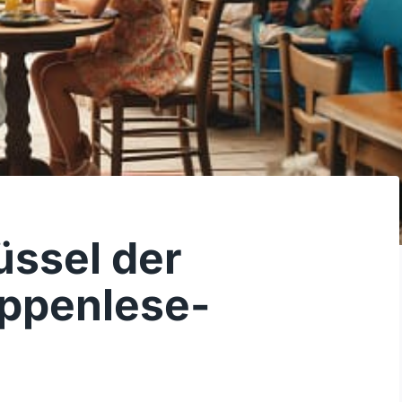
üssel der
ippenlese-